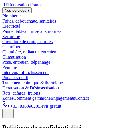
RF
Rénovation France
Nos services ▾
Plomberie
Fuites, débouchage, sanitaires
Électricité
Panne, tableau, mise aux normes
Serrurerie
Ouverture de porte, serrures
Chauffage
Chaudière, radiateur, entretien
Climatisation
Pose, entretien, dépannage
Peinture
Intérieur, rafraîchissement
Punaises de lit
Traitement chimique & thermique
Dératisation & Désinsectisation
Rats, cafards, frelons
Zones
Comment ça marche
Engagements
Contact
+33783609020
Devis gratuit
Politique de confidentialité